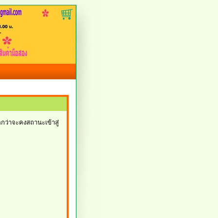
อกว่าจะคงสถานะเข้าสู่