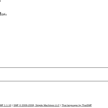
ป
ื้อค่ะ
MF 1.1.10
|
SMF © 2006-2008, Simple Machines LLC
|
Thai language by ThaiSMF