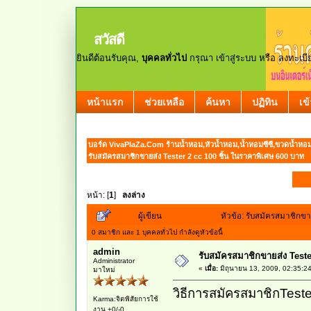
สวัสดี
ยินดีต้อนรับคุณ,
บุคคลทั่วไป
กรุณา
เข้าสู่ระบบ
หรือ
ลงทะเบี
หน้าแรก
ช่วยเหลือ
ค้นหา
ปฏิทิน
เข
บอร์ด VivaPlaZa.Com ร้านน้ำหอม,หัวน้ำหอม,น้ำหอมซีซี,ขวดน้ำหอ
รับสมัครสมาชิกขายส่ง Tester 2 cc 100 ชิ้น ในราคาพิเศษ 600 บาท
หน้า: [
1
]
ลงล่าง
ผู้เขียน
หัวข้อ: รับสมัครสมาชิกขา
0 สมาชิก และ 1 บุคคลทั่วไป กำลังดูหัวข้อนี้
admin
รับสมัครสมาชิกขายส่ง Teste
Administrator
«
เมื่อ:
มิถุนายน 13, 2009, 02:35:2
มาใหม่
วิธีการสมัครสมาชิกTest
Karma:จิตพิสัยการใช้
งาน +0/-0