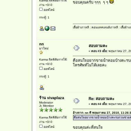
Karma:จิตพิสัยการใช้
ขอบคุณครับ ๆๆๆ ๆ ๆ
งาน +0/-0
ออฟไลน์
กระทู้: 1
เสื้อผ้าเกาหลี
:
คอนแทคเลนส์เกาหลี
:
เสื้อผ้า
nn
สอบถามคะ
มาใหม่
«
ตอบ #3 เมื่อ:
พฤษภาคม 27, 20
Karma:จิตพิสัยการใช้
คือสนใจอยากขายน้ำหอมบ้างคะรบก
งาน +0/-0
โทรศัพท์ไม่ได้เลยคะ
ออฟไลน์
กระทู้: 1
ร้าน vivaplaza
Re: สอบถามคะ
Moderator
«
ตอบ #4 เมื่อ:
พฤษภาคม 27, 20
Jr. Member
อ้างจาก: nn ที่ พฤษภาคม 27, 2010, 11:26
Karma:จิตพิสัยการใช้
คือสนใจอยากขายน้ำหอมบ้างคะรบกวนช่วยส่
งาน +0/-0
ออฟไลน์
ขอบคุณค่ะที่สนใจ