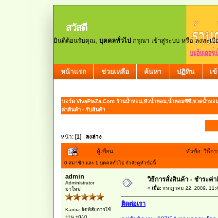
สวัสดี
ยินดีต้อนรับคุณ,
บุคคลทั่วไป
กรุณา
เข้าสู่ระบบ
หรือ
ลงทะเบี
หน้าแรก
ช่วยเหลือ
ค้นหา
ปฏิทิน
เข
บอร์ด VivaPlaZa.Com ร้านน้ำหอม,หัวน้ำหอม,น้ำหอมซีซี,ขวดน้ำหอ
ค่าสินค้า - รับสินค้า
หน้า: [
1
]
ลงล่าง
ผู้เขียน
หัวข้อ: วิธีก
0 สมาชิก และ 1 บุคคลทั่วไป กำลังดูหัวข้อนี้
admin
วิธีการสั่งสินค้า - ชำระค่า
Administrator
«
เมื่อ:
กรกฎาคม 22, 2009, 11:
มาใหม่
ติดต่อเรา
Karma:จิตพิสัยการใช้
งาน +0/-0