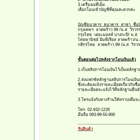
3.เครื่องเอทีเอ็ม
เลือกโอนเข้าบัญชีที่คุณสะดวกค่ะ
บัญชีธนาคาร ธนาคาร สาชา ชื่อบั
กรุงเทพฯ ลาดพร้าว 99 /น.ส. วิรวร
กรุงไทย เดอะมอลล์ บางกะปิ/ น.ส. 
ไทยพานิชย์ อิมพีเรียล ลาดพร้าว/น
กสิกรไทย ลาดพร้าว 99 /น.ส. วิรว
ขั้นตอนต่อไปหลังจากโอนเงินแล้ว
1.เก็บสลิปการโอนเงินไว้เป็นหลักฐา
2.ส่งแฟกซ์หลักฐานสลิปการโอนเงินม
ซี่งจะต้องแจ้งรายละเอียดเกี่ยวกับชื่อผู้
รายละเอียดจะแจ้งไว้ที่หลักฐานยืนยั
3.โทรแจ้งกับทางร้านให้ทราบเพื่อจะไ
โทร. 02-932-1228
มือถือ 083-99-55-900
รับสินค้า