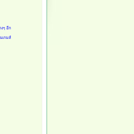
างๆ อีก
่นเกมส์