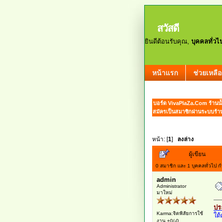
สวัสดี
ยินดีต้อนรับคุณ,
บุคคลทั่วไ
หน้าแรก
ช่วยเหลือ
บอร์ด VivaPlaZa.Com ร้านน้
สมัครเป็นสมาชิกผ่านระบบร้า
หน้า: [
1
]
ลงล่าง
ผู้เขียน
0 สมาชิก และ 1 บุคคลทั่วไป กำล
admin
Administrator
มาใหม่
ปร
Karma:จิตพิสัยการใช้
ใต้
งาน +0/-0