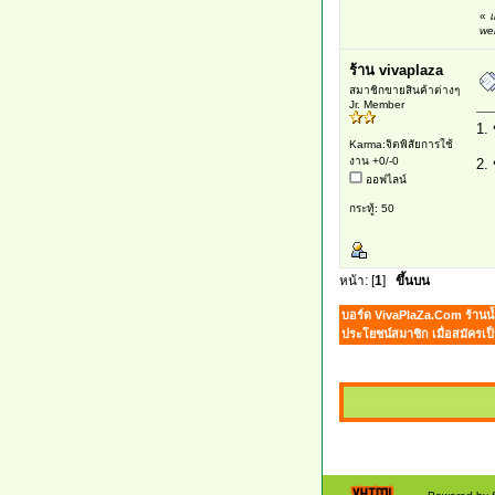
«
แ
we
ร้าน vivaplaza
สมาชิกขายสินค้าต่างๆ
Jr. Member
1.
Karma:จิตพิสัยการใช้
งาน +0/-0
2.
ออฟไลน์
กระทู้: 50
หน้า: [
1
]
ขึ้นบน
บอร์ด VivaPlaZa.Com ร้านน้
ประโยชน์สมาชิก เมื่อสมัครเป