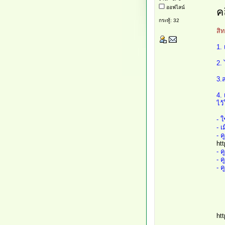
ออฟไลน์
คล
กระทู้: 32
สิ
1.
2.
3.
4.
ไว้
- ใ
- เ
- ค
ht
- 
- ค
- 
ht