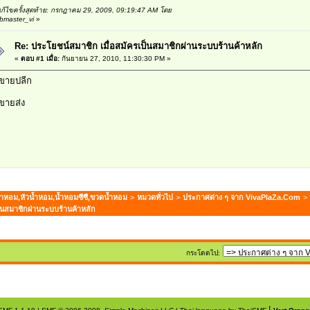
ก้ไขครั้งสุดท้าย: กรกฎาคม 29, 2009, 09:19:47 AM โดย
bmaster_vi
»
Re: ประโยชน์สมาชิก เมื่อสมัครเป็นสมาชิกผ่านระบบร้านค้าหลัก
«
ตอบ #1 เมื่อ:
กันยายน 27, 2010, 11:30:30 PM »
 ขายปลีก
 ขายส่ง
ำหอม,หัวน้ำหอม,น้ำหอมซีซี,ขวดน้ำหอม
>
หมวดทั่วไป
>
ประกาศต่าง ๆ จาก VivaPlaZa.Com
> 
็นสมาชิกผ่านระบบร้านค้าหลัก
กระโดดไป:
|