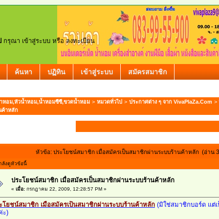
ป
กรุณา
เข้าสู่ระบบ
หรือ
ลงทะเบียน
ค้นหา
ปฏิทิน
เข้าสู่ระบบ
สมัครสมาชิก
ำหอม,หัวน้ำหอม,น้ำหอมซีซี,ขวดน้ำหอม
>
หมวดทั่วไป
>
ประกาศต่าง ๆ จาก VivaPlaZa.Com
> 
นค้าหลัก
หัวข้อ: ประโยชน์สมาชิก เมื่อสมัครเป็นสมาชิกผ่านระบบร้านค้าหลัก (อ่าน 3
ังดูหัวข้อนี้
ประโยชน์สมาชิก เมื่อสมัครเป็นสมาชิกผ่านระบบร้านค้าหลัก
«
เมื่อ:
กรกฎาคม 22, 2009, 12:28:57 PM »
ะโยชน์สมาชิก เมื่อสมัครเป็นสมาชิกผ่านระบบร้านค้าหลัก
(มิใช่สมาชิกบอร์ด แต่เ
ค่ะ)