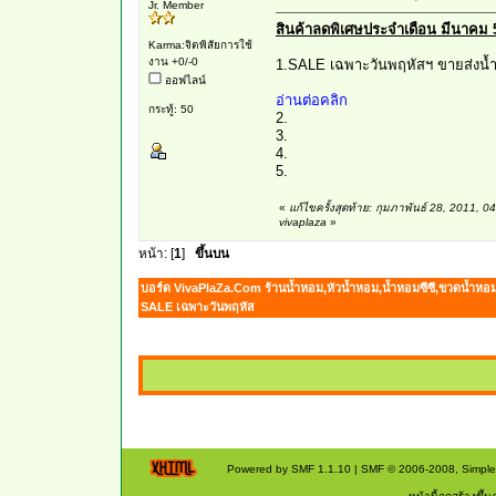
Jr. Member
สินค้าลดพิเศษประจำเดือน มีนาคม 
Karma:จิตพิสัยการใช้
งาน +0/-0
1.SALE เฉพาะวันพฤหัสฯ ขายส่งน้ำห
ออฟไลน์
อ่านต่อคลิก
กระทู้: 50
2.
3.
4.
5.
«
แก้ไขครั้งสุดท้าย: กุมภาพันธ์ 28, 2011, 
vivaplaza
»
หน้า: [
1
]
ขึ้นบน
บอร์ด VivaPlaZa.Com ร้านน้ำหอม,หัวน้ำหอม,น้ำหอมซีซี,ขวดน้ำหอ
SALE เฉพาะวันพฤหัส
Powered by SMF 1.1.10
|
SMF © 2006-2008, Simpl