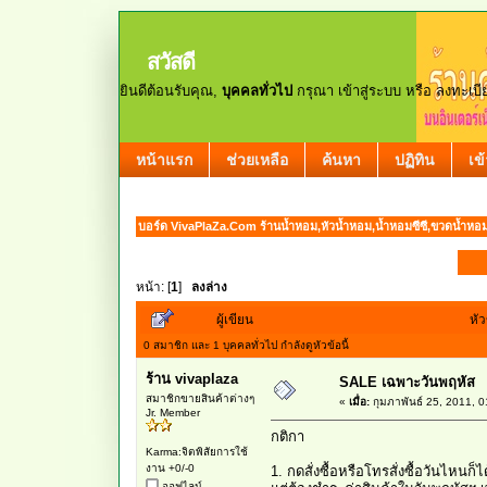
สวัสดี
ยินดีต้อนรับคุณ,
บุคคลทั่วไป
กรุณา
เข้าสู่ระบบ
หรือ
ลงทะเบี
หน้าแรก
ช่วยเหลือ
ค้นหา
ปฏิทิน
เข
บอร์ด VivaPlaZa.Com ร้านน้ำหอม,หัวน้ำหอม,น้ำหอมซีซี,ขวดน้ำหอ
หน้า: [
1
]
ลงล่าง
ผู้เขียน
หัว
0 สมาชิก และ 1 บุคคลทั่วไป กำลังดูหัวข้อนี้
ร้าน vivaplaza
SALE เฉพาะวันพฤหัส
สมาชิกขายสินค้าต่างๆ
«
เมื่อ:
กุมภาพันธ์ 25, 2011, 
Jr. Member
กติกา
Karma:จิตพิสัยการใช้
งาน +0/-0
1. กดสั่งซื้อหรือโทรสั่งซื้อวันไหนก็ไ
ออฟไลน์