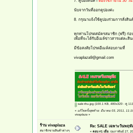
7. คูปองสินค้า
ต้องใช้ภายใน 30 วัน
นับจากวันที่ออกคูปองค่ะ
8. กรุณาแจ้งใช้คูปองร่วมการสั่งสิน
ทุกท่านโปรดสมัครสมาชิก (ฟรี) ก่อ
เพื่อที่จะได้รับอีเมล์ข่าวสารแต่ละสิ
มีข้อสงสัยโปรดอีเมล์สอบถามที่
vivaplaza9@gmail.com
sale-thu.jpg
(100.1 KB, 480x320 - ดู 1115
«
แก้ไขครั้งสุดท้าย: มีนาคม 03, 2011, 11:
vivaplaza
»
ร้าน vivaplaza
Re: SALE เฉพาะวันพฤหั
สมาชิกขายสินค้าต่างๆ
«
ตอบ #1 เมื่อ:
กุมภาพันธ์ 27, 2