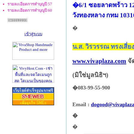
�6/1 ซอยลาดพร้าว 1
รายละเอียดการทำบุญปี 57
รายละเอียดการทำบุญปี 60
วังทองหลาง กทม 1031
�
เข้าสู่ระบบ
น.ส. วิรวรรณ ทรงเสี่ยงช
www.vivaplaza.com
จั
(มิใช่มูลนิธิฯ)
�083-99-55-900
Email :
dogood@vivaplaz
�
�