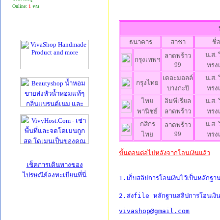
Online:
1
คน
ธนาคาร
สาชา
ชื่
น.ส.
ลาดพร้าว
กรุงเทพฯ
99
ทรงเ
เดอะมอลล์
น.ส.
กรุงไทย
บางกะปิ
ทรงเ
ไทย
อิมพีเรียล
น.ส.
พานิชย์
ลาดพร้าว
ทรงเ
กสิกร
น.ส.
ลาดพร้าว
99
ไทย
ทรงเ
ขั้นตอนต่อไปหลังจากโอนเงินแล้ว
เช็คการเดินทางของ
ไปรษณีย์ลงทะเบียนที่นี่
1.เก็บสลิปการโอนเงินไว้เป็นหลักฐาน
2.ส่งfile หลักฐานสลิปการโอนเงิน
vivashop@gmail.com