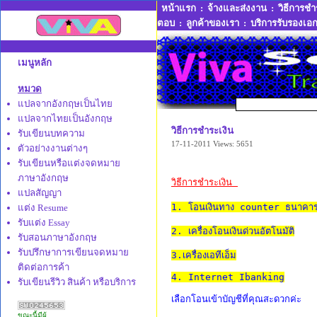
หน้าแรก
:
จ้างและส่งงาน
:
วิธีการชำ
ตอบ
:
ลูกค้าของเรา
:
บริการรับรองเอ
เมนูหลัก
หมวด
แปลจากอังกฤษเป็นไทย
แปลจากไทยเป็นอังกฤษ
วิธีการชำระเงิน
รับเขียนบทความ
17-11-2011
Views: 5651
ตัวอย่างงานต่างๆ
รับเขียนหรือแต่งจดหมาย
ภาษาอังกฤษ
วิธีการชำระเงิน 
แปลสัญญา
1. โอนเงินทาง counter ธนาคา
แต่ง Resume
รับแต่ง Essay
2. เครื่องโอนเงินด่วนอัตโนมัติ
รับสอนภาษาอังกฤษ
รับปรึกษาการเขียนจดหมาย
3.เครื่องเอทีเอ็ม
ติดต่อการค้า
4. Internet Ibanking
รับเขียนรีวิว สินค้า หรือบริการ
เลือกโอนเข้าบัญชีที่คุณสะดวกค่ะ
ขณะนี้มีผู้